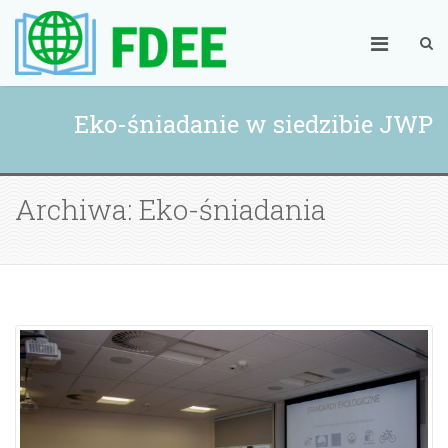
Eko-śniadanie w siedzibie JWP
Archiwa: Eko-śniadania