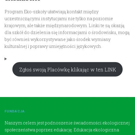
Program Eko-szkoły ułatwiają kontakt między
uczestniczącymi instytucjami nie tylko na poziomie
krajowym, ale także międzynarodowym. Linki te są okazją
dla szkół do dzielenia się informacjami o środowisku, mogą
być również wykorzystywane jako środek wymiany
kulturalnej i poprawy umiejętności językowych.
Zgłoś swoją Placówkę klikając w ten LINK
FUNDACJA
Naszym celem jest podnoszenie świadomości ekologicznej
społeczeństwa poprzez edukację. Edukacja ekologiczna