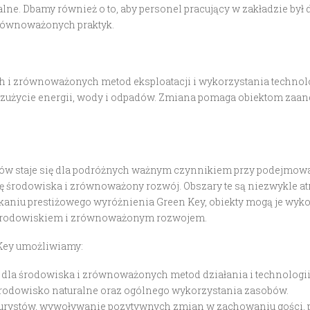
lne. Dbamy również o to, aby personel pracujący w zakładzie by
zrównoważonych praktyk.
 i zrównoważonych metod eksploatacji i wykorzystania technolo
 zużycie energii, wody i odpadów. Zmiana pomaga obiektom za
w staje się dla podróżnych ważnym czynnikiem przy podejmowan
środowiska i zrównoważony rozwój. Obszary te są niezwykle atra
skaniu prestiżowego wyróżnienia Green Key, obiekty mogą je wyk
 środowiskiem i zrównoważonym rozwojem.
 Key umożliwiamy:
dla środowiska i zrównoważonych metod działania i technologii
odowisko naturalne oraz ogólnego wykorzystania zasobów.
turystów, wywoływanie pozytywnych zmian w zachowaniu gości,