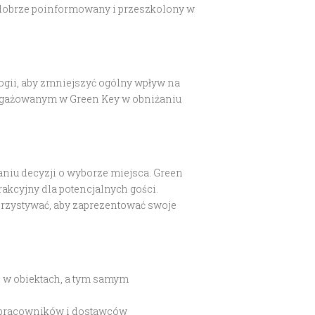
ł dobrze poinformowany i przeszkolony w
gii, aby zmniejszyć ogólny wpływ na
angażowanym w Green Key w obniżaniu
iu decyzji o wyborze miejsca. Green
kcyjny dla potencjalnych gości.
orzystywać, aby zaprezentować swoje
 w obiektach, a tym samym
 pracowników i dostawców