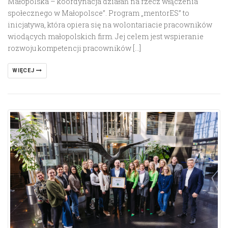
Małopolska – koordynacja działań na rzecz włączenia
społecznego w Małopolsce”. Program „mentorES” to
inicjatywa, która opiera się na wolontariacie pracowników
wiodących małopolskich firm. Jej celem jest wspieranie
rozwoju kompetencji pracowników […]
WIĘCEJ