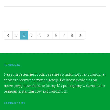
1
2
3
4
5
6
7
8
FUNDACJA
Naszym celem jest podnoszenie świadomości ekologicznej
społeczeństwa poprzez edukację. Edukacja ekologiczna
może przyjmować różne formy. My pomagamy w dążeniu do
osiągania standardów ekologicznych.
ZAPRASZAMY