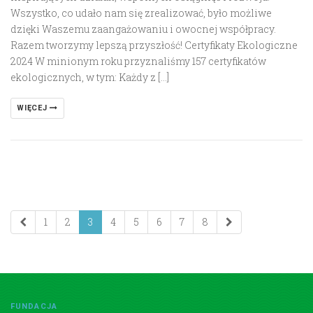
Wszystko, co udało nam się zrealizować, było możliwe
dzięki Waszemu zaangażowaniu i owocnej współpracy.
Razem tworzymy lepszą przyszłość! Certyfikaty Ekologiczne
2024 W minionym roku przyznaliśmy 157 certyfikatów
ekologicznych, w tym: Każdy z […]
WIĘCEJ
1
2
3
4
5
6
7
8
FUNDACJA