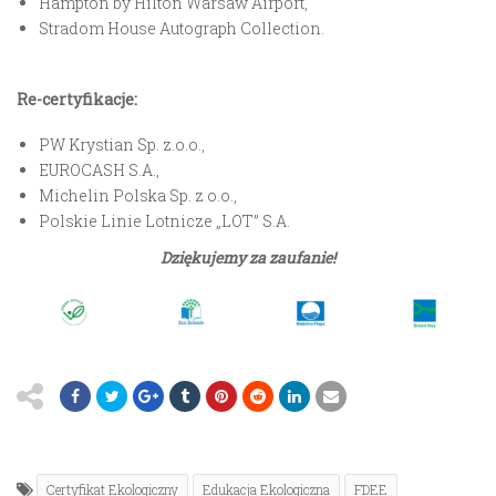
Hampton by Hilton Warsaw Airport
,
Stradom House Autograph Collection
.
Re-certyfikacje:
PW Krystian Sp. z.o.o
.,
EUROCASH S.A.
,
Michelin Polska Sp. z o.o.
,
Polskie Linie Lotnicze „LOT” S.A
.
Dziękujemy za zaufanie!
Certyfikat Ekologiczny
Edukacja Ekologiczna
FDEE