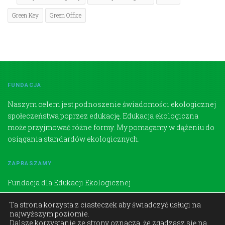
Green Key
Green Office
FUNDACJA
Naszym celem jest podnoszenie świadomości ekologicznej
społeczeństwa poprzez edukację. Edukacja ekologiczna
może przyjmować różne formy. My pomagamy w dążeniu do
osiągania standardów ekologicznych.
ZAPRASZAMY
Fundacja dla Edukacji Ekologicznej
Aleja Powstania Warszawskiego, 31-539 Kraków
Ta strona korzysta z ciasteczek aby świadczyć usługi na
najwyższym poziomie.
Dalsze korzystanie ze strony oznacza, że zgadzasz się na
fundacja@fdee.org