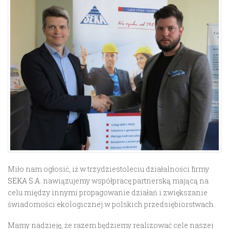
Miło nam ogłosić, iż w trzydziestoleciu działalności firmy
SEKA S.A.
nawiązujemy współpracę partnerską mającą na
celu między innymi propagowanie działań i zwiększanie
świadomości ekologicznej w polskich przedsiębiorstwach.
Mamy nadzieję, że razem będziemy realizować cele naszej