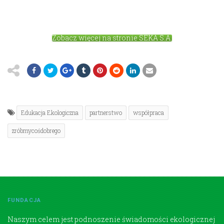
Zobacz więcej na stronie SEKA S.A.
Edukacja Ekologiczna
partnerstwo
współpraca
zróbmycośdobrego
FUNDACJA
Naszym celem jest podnoszenie świadomości ekologicznej